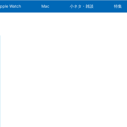
pple Watch
Mac
小ネタ・雑談
特集