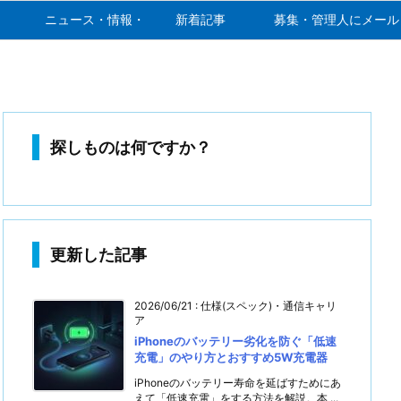
ニュース・情報・噂
新着記事
募集・管理人にメール
探しものは何ですか？
更新した記事
2026/06/21
:
仕様(スペック)・通信キャリ
ア
iPhoneのバッテリー劣化を防ぐ「低速
充電」のやり方とおすすめ5W充電器
iPhoneのバッテリー寿命を延ばすためにあ
えて「低速充電」をする方法を解説。本 ...