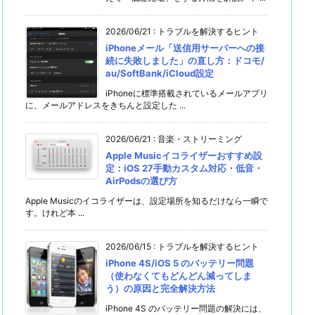
2026/06/21
:
トラブルを解決するヒント
iPhoneメール「送信用サーバーへの接
続に失敗しました」の直し方：ドコモ/
au/SoftBank/iCloud設定
iPhoneに標準搭載されているメールアプリ
に、メールアドレスをきちんと設定した ...
2026/06/21
:
音楽・ストリーミング
Apple Musicイコライザーおすすめ設
定：iOS 27手動カスタム対応・低音・
AirPodsの選び方
Apple Musicのイコライザーは、設定場所を知るだけなら一瞬で
す。けれど本 ...
2026/06/15
:
トラブルを解決するヒント
iPhone 4S/iOS 5 のバッテリー問題
（使わなくてもどんどん減ってしま
う）の原因と完全解決方法
iPhone 4S のバッテリー問題の解決には、