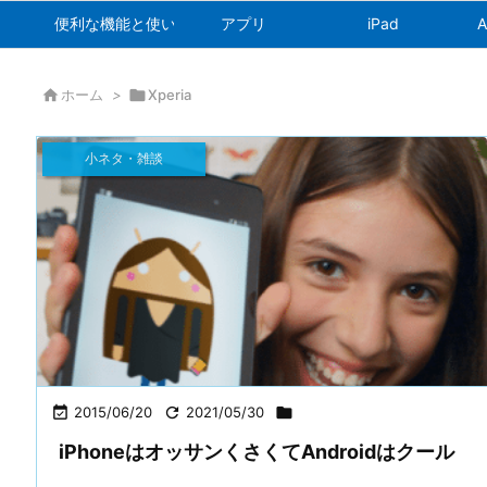
便利な機能と使い方
アプリ
iPad
A

ホーム
>

Xperia
小ネタ・雑談

2015/06/20

2021/05/30

iPhoneはオッサンくさくてAndroidはクール