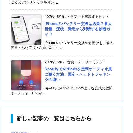
iCloud バックアップをオン ...
2026/06/15
:
トラブルを解決するヒント
iPhoneのバッテリー交換は必要？最大
容量・症状・費用から判断する診断ガ
イド
iPhoneのバッテリー交換が必要かを、最大
容量・劣化症状・AppleCare+ ...
2026/06/07
:
音楽・ストリーミング
SpotifyでAirPodsを空間オーディオ風
に聴く方法：固定・ヘッドトラッキン
グの違い
SpotifyはApple Musicのような公式の空間
オーディオ（Dolby ...
新しい記事の一覧はこちらから