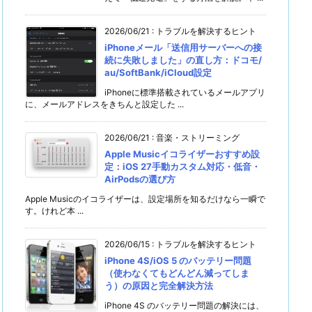
2026/06/21
:
トラブルを解決するヒント
iPhoneメール「送信用サーバーへの接
続に失敗しました」の直し方：ドコモ/
au/SoftBank/iCloud設定
iPhoneに標準搭載されているメールアプリ
に、メールアドレスをきちんと設定した ...
2026/06/21
:
音楽・ストリーミング
Apple Musicイコライザーおすすめ設
定：iOS 27手動カスタム対応・低音・
AirPodsの選び方
Apple Musicのイコライザーは、設定場所を知るだけなら一瞬で
す。けれど本 ...
2026/06/15
:
トラブルを解決するヒント
iPhone 4S/iOS 5 のバッテリー問題
（使わなくてもどんどん減ってしま
う）の原因と完全解決方法
iPhone 4S のバッテリー問題の解決には、