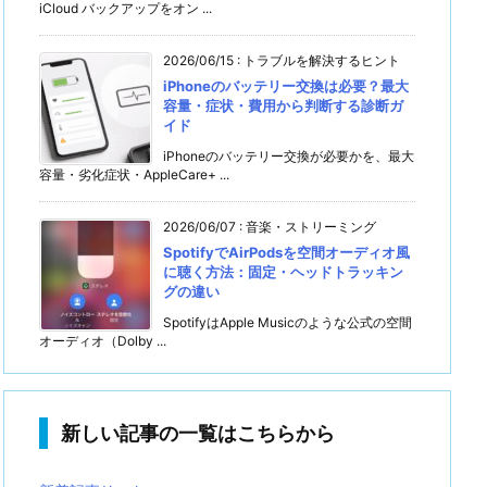
iCloud バックアップをオン ...
2026/06/15
:
トラブルを解決するヒント
iPhoneのバッテリー交換は必要？最大
容量・症状・費用から判断する診断ガ
イド
iPhoneのバッテリー交換が必要かを、最大
容量・劣化症状・AppleCare+ ...
2026/06/07
:
音楽・ストリーミング
SpotifyでAirPodsを空間オーディオ風
に聴く方法：固定・ヘッドトラッキン
グの違い
SpotifyはApple Musicのような公式の空間
オーディオ（Dolby ...
新しい記事の一覧はこちらから