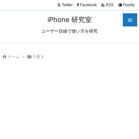

Twitter
Facebook
Feedly
RSS
iPhone 研究室

ユーザー目線で使い方を研究

メニュ

サイド

ホーム
>

手書き

前へ

次へ

検索