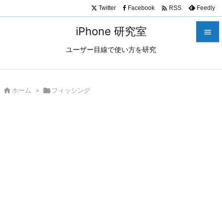

Twitter
Facebook
Feedly
RSS
iPhone 研究室

ユーザー目線で使い方を研究

メニュ

サイド

ホーム
>

フィッシング

前へ

次へ

検索