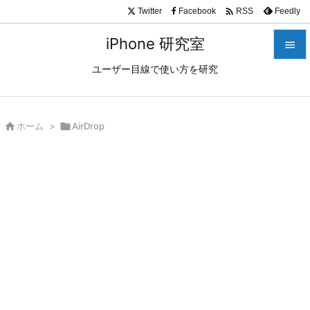

Twitter
Facebook
Feedly
RSS
iPhone 研究室

ユーザー目線で使い方を研究

メニュ

サイド

ホーム
>

AirDrop

前へ

次へ

検索