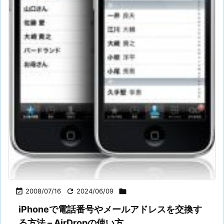

2008/07/16

2024/06/09

iPhoneで電話番号やメールアドレスを交換す
る方法 – AirDropの使い方