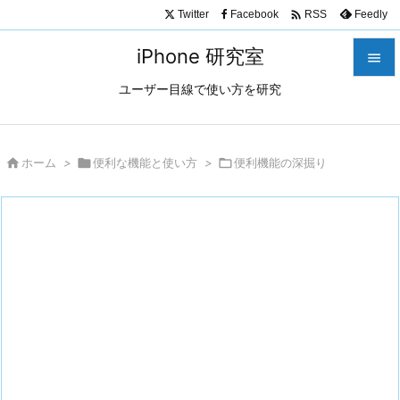

Twitter
Facebook
Feedly
RSS
iPhone 研究室

ユーザー目線で使い方を研究

メニュ

サイド

ホーム
>

便利な機能と使い方
>

便利機能の深掘り

前へ

次へ

検索