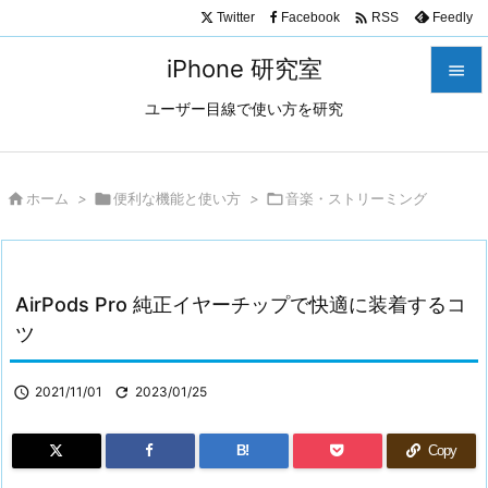

Twitter
Facebook
Feedly
RSS
iPhone 研究室

ユーザー目線で使い方を研究

メニュ

サイド

ホーム
>

便利な機能と使い方
>

音楽・ストリーミング

前へ

AirPods Pro 純正イヤーチップで快適に装着するコ
次へ
ツ

検索

2021/11/01

2023/01/25
B!
Copy