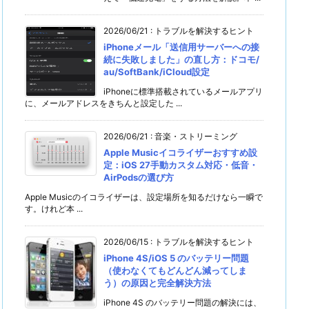
2026/06/21
:
トラブルを解決するヒント
iPhoneメール「送信用サーバーへの接
続に失敗しました」の直し方：ドコモ/
au/SoftBank/iCloud設定
iPhoneに標準搭載されているメールアプリ
に、メールアドレスをきちんと設定した ...
2026/06/21
:
音楽・ストリーミング
Apple Musicイコライザーおすすめ設
定：iOS 27手動カスタム対応・低音・
AirPodsの選び方
Apple Musicのイコライザーは、設定場所を知るだけなら一瞬で
す。けれど本 ...
2026/06/15
:
トラブルを解決するヒント
iPhone 4S/iOS 5 のバッテリー問題
（使わなくてもどんどん減ってしま
う）の原因と完全解決方法
iPhone 4S のバッテリー問題の解決には、