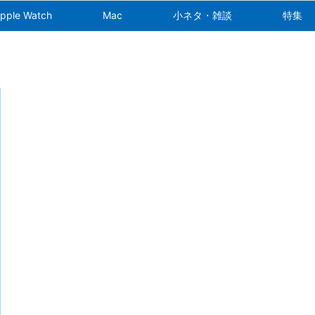
pple Watch
Mac
小ネタ・雑談
特集