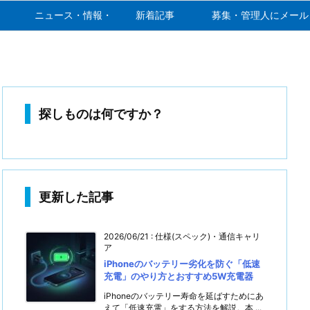
ニュース・情報・噂
新着記事
募集・管理人にメール
探しものは何ですか？
更新した記事
2026/06/21
:
仕様(スペック)・通信キャリ
ア
iPhoneのバッテリー劣化を防ぐ「低速
充電」のやり方とおすすめ5W充電器
iPhoneのバッテリー寿命を延ばすためにあ
えて「低速充電」をする方法を解説。本 ...