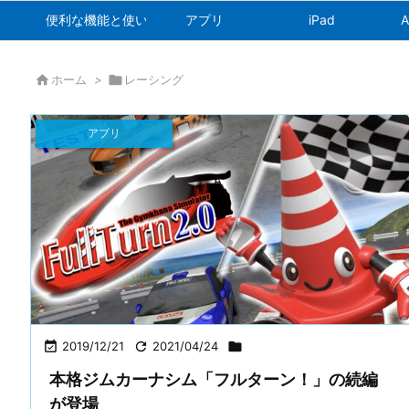
便利な機能と使い方
アプリ
iPad
A

ホーム
>

レーシング
アプリ

2019/12/21

2021/04/24

本格ジムカーナシム「フルターン！」の続編
が登場