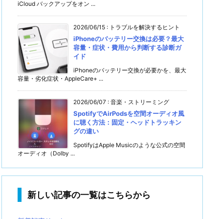
iCloud バックアップをオン ...
2026/06/15
:
トラブルを解決するヒント
iPhoneのバッテリー交換は必要？最大
容量・症状・費用から判断する診断ガ
イド
iPhoneのバッテリー交換が必要かを、最大
容量・劣化症状・AppleCare+ ...
2026/06/07
:
音楽・ストリーミング
SpotifyでAirPodsを空間オーディオ風
に聴く方法：固定・ヘッドトラッキン
グの違い
SpotifyはApple Musicのような公式の空間
オーディオ（Dolby ...
新しい記事の一覧はこちらから