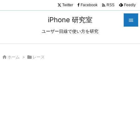

Twitter
Facebook
Feedly
RSS
iPhone 研究室

ユーザー目線で使い方を研究

メニュ

サイド

ホーム
>

レース

前へ

次へ

検索