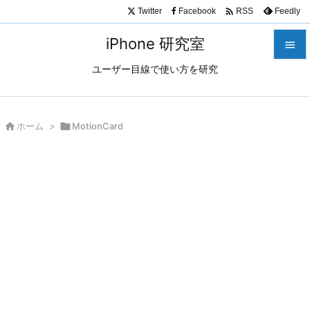

Twitter
Facebook
Feedly
RSS
iPhone 研究室

ユーザー目線で使い方を研究

メニュ

サイド

ホーム
>

MotionCard

前へ

次へ

検索