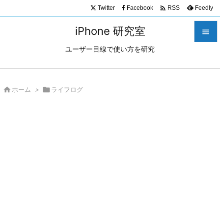

Twitter
Facebook
Feedly
RSS
iPhone 研究室

ユーザー目線で使い方を研究

メニュ

サイド

ホーム
>

ライフログ

前へ

次へ

検索