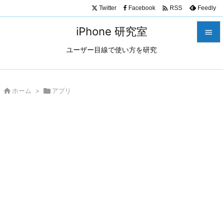

Twitter
Facebook
Feedly
RSS
iPhone 研究室

ユーザー目線で使い方を研究

メニュ

サイド

ホーム
>

アプリ

前へ

次へ

検索