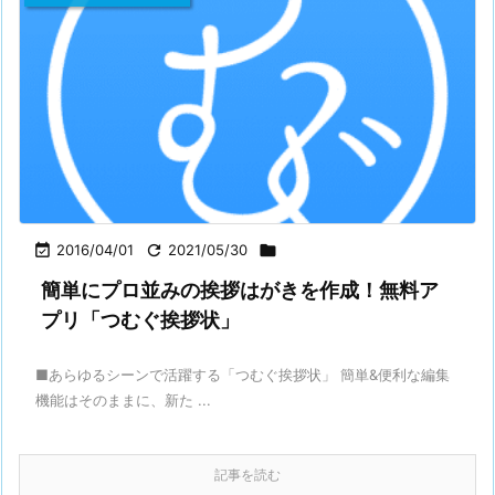

2016/04/01

2021/05/30

簡単にプロ並みの挨拶はがきを作成！無料ア
プリ「つむぐ挨拶状」
■あらゆるシーンで活躍する「つむぐ挨拶状」 簡単&便利な編集
機能はそのままに、新た ...
記事を読む