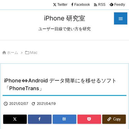

Twitter
Facebook
Feedly
RSS
iPhone 研究室

ユーザー目線で使い方を研究

メニュ

サイド

ホーム
>

Mac

前へ

iPhone⇔Android データ簡単にを移せるソフト
次へ
「PhoneTrans」

検索

2021/02/07

2021/04/19
B!
Copy