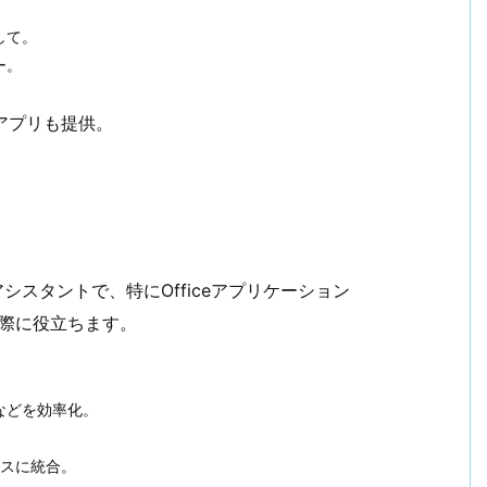
して。
ー。
eアプリも提供。
AIアシスタントで、特にOfficeアプリケーション
用する際に役立ちます。
などを効率化。
ムレスに統合。