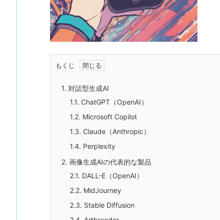
もくじ
1.
対話型生成AI
1.1.
ChatGPT（OpenAI）
1.2.
Microsoft Copilot
1.3.
Claude（Anthropic）
1.4.
Perplexity
2.
画像生成AIの代表的な製品
2.1.
DALL-E（OpenAI）
2.2.
MidJourney
2.3.
Stable Diffusion
2.4.
Artbreeder