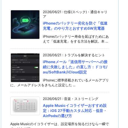
2026/06/21
:
仕様(スペック)・通信キャリ
ア
iPhoneのバッテリー劣化を防ぐ「低速
充電」のやり方とおすすめ5W充電器
iPhoneのバッテリー寿命を延ばすためにあ
えて「低速充電」をする方法を解説。本 ...
2026/06/21
:
トラブルを解決するヒント
iPhoneメール「送信用サーバーへの接
続に失敗しました」の直し方：ドコモ/
au/SoftBank/iCloud設定
iPhoneに標準搭載されているメールアプリ
に、メールアドレスをきちんと設定した ...
2026/06/21
:
音楽・ストリーミング
Apple Musicイコライザーおすすめ設
定：iOS 27手動カスタム対応・低音・
AirPodsの選び方
Apple Musicのイコライザーは、設定場所を知るだけなら一瞬で