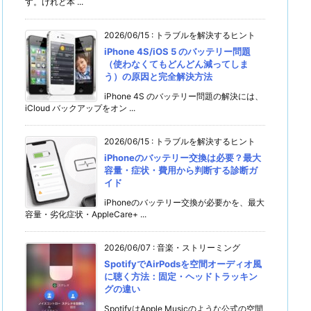
す。けれど本 ...
2026/06/15
:
トラブルを解決するヒント
iPhone 4S/iOS 5 のバッテリー問題
（使わなくてもどんどん減ってしま
う）の原因と完全解決方法
iPhone 4S のバッテリー問題の解決には、
iCloud バックアップをオン ...
2026/06/15
:
トラブルを解決するヒント
iPhoneのバッテリー交換は必要？最大
容量・症状・費用から判断する診断ガ
イド
iPhoneのバッテリー交換が必要かを、最大
容量・劣化症状・AppleCare+ ...
2026/06/07
:
音楽・ストリーミング
SpotifyでAirPodsを空間オーディオ風
に聴く方法：固定・ヘッドトラッキン
グの違い
SpotifyはApple Musicのような公式の空間