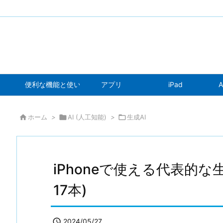
便利な機能と使い方
アプリ
iPad
A

ホーム
>

AI (人工知能)
>

生成AI
iPhoneで使える代表的な
17本)

2024/05/27