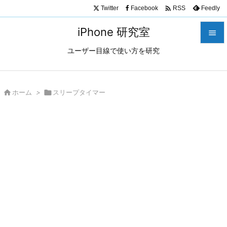

Twitter
Facebook
Feedly
RSS
iPhone 研究室

ユーザー目線で使い方を研究

メニュ

サイド

ホーム
>

スリープタイマー

前へ

次へ

検索